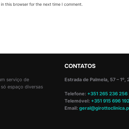
n this browser for the next time I comment.
CONTATOS
 um serviço de
Estrada de Palmela, 57 – 1º,
 só espaço diversas
Telefone:
+351 265 236 256
Telemóvel:
+351 915 696 19
Email:
geral@girottoclinica.p