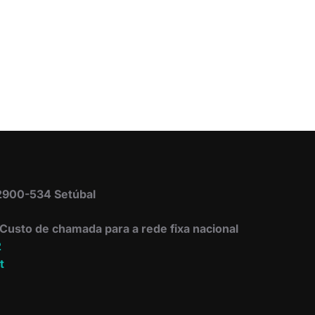
 2900-534 Setúbal
Custo de chamada para a rede fixa nacional
2
t