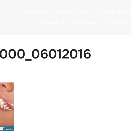
Sobre Nós
O Corpo Clinico
Especialidade
Atendimento Internacional
Casos Clín
000_06012016