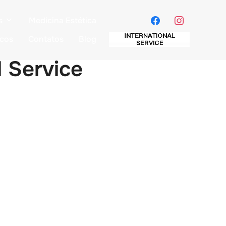
s
Medicina Estética
icos
Contatos
Blog
l Service