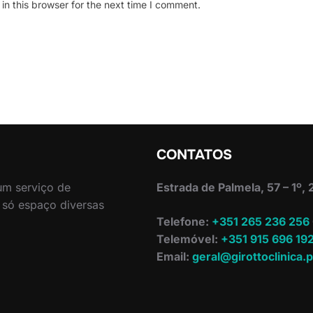
n this browser for the next time I comment.
CONTATOS
 um serviço de
Estrada de Palmela, 57 – 1º,
 só espaço diversas
Telefone:
+351 265 236 256
Telemóvel:
+351 915 696 19
Email:
geral@girottoclinica.p