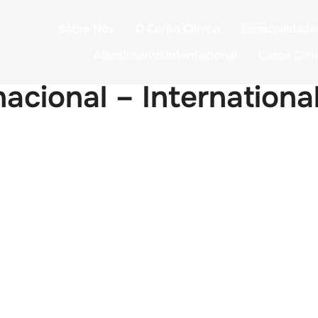
Sobre Nós
O Corpo Clinico
Especialidade
Atendimento Internacional
Casos Clín
acional – Internationa