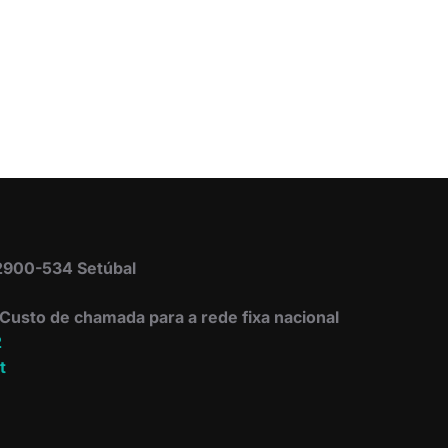
 2900-534 Setúbal
Custo de chamada para a rede fixa nacional
2
t