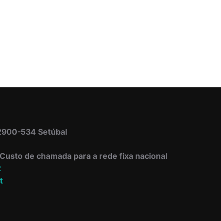
 2900-534 Setúbal
Custo de chamada para a rede fixa nacional
2
t