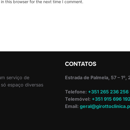
n this browser for the next time I comment.
CONTATOS
 um serviço de
Estrada de Palmela, 57 – 1º,
 só espaço diversas
Telefone:
+351 265 236 256
Telemóvel:
+351 915 696 19
Email:
geral@girottoclinica.p