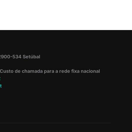
 2900-534 Setúbal
Custo de chamada para a rede fixa nacional
2
t