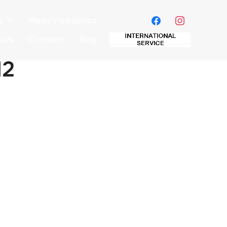
s
Medicina Estética
icos
Contatos
Blog
12