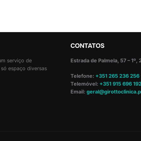
CONTATOS
 um serviço de
Estrada de Palmela, 57 – 1º,
 só espaço diversas
Telefone:
+351 265 236 256
Telemóvel:
+351 915 696 19
Email:
geral@girottoclinica.p