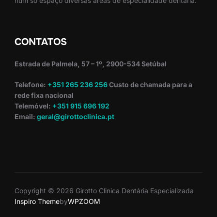
num só espaço diversas áreas de especialidade dentária.
CONTATOS
Estrada de Palmela, 57 – 1º, 2900-534 Setúbal
Telefone:
+351 265 236 256
Custo de chamada para a
rede fixa nacional
Telemóvel:
+351 915 696 192
Email:
geral@girottoclinica.pt
Copyright © 2026 Girotto Clinica Dentária Especializada
Inspiro Theme
by
WPZOOM