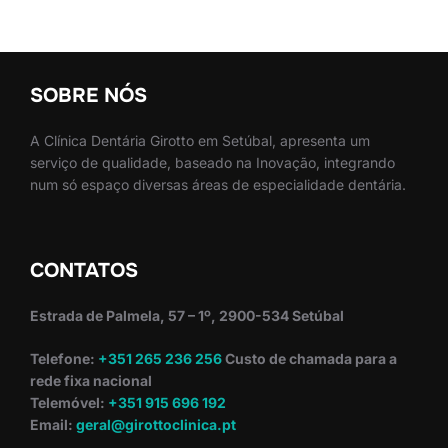
SOBRE NÓS
A Clínica Dentária Girotto em Setúbal, apresenta um
serviço de qualidade, baseado na Inovação, integrando
num só espaço diversas áreas de especialidade dentária.
CONTATOS
Estrada de Palmela, 57 – 1º, 2900-534 Setúbal
Telefone:
+351 265 236 256
Custo de chamada para a
rede fixa nacional
Telemóvel:
+351 915 696 192
Email:
geral@girottoclinica.pt