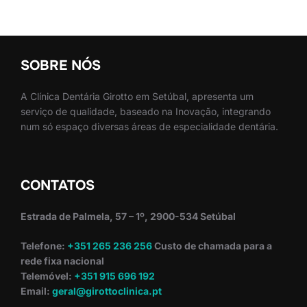
SOBRE NÓS
A Clínica Dentária Girotto em Setúbal, apresenta um
serviço de qualidade, baseado na Inovação, integrando
num só espaço diversas áreas de especialidade dentária.
CONTATOS
Estrada de Palmela, 57 – 1º, 2900-534 Setúbal
Telefone:
+351 265 236 256
Custo de chamada para a
rede fixa nacional
Telemóvel:
+351 915 696 192
Email:
geral@girottoclinica.pt