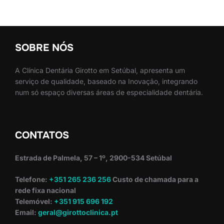
SOBRE NÓS
A Clínica Dentária Girotto em Setúbal, apresenta um
serviço de qualidade, baseado na Inovação, integrando
num só espaço diversas áreas de especialidade dentária.
CONTATOS
Estrada de Palmela, 57 – 1º, 2900-534 Setúbal
Telefone:
+351 265 236 256
Custo de chamada para a
rede fixa nacional
Telemóvel:
+351 915 696 192
Email:
geral@girottoclinica.pt