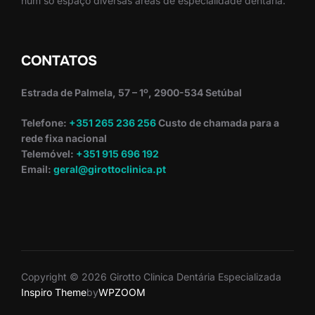
num só espaço diversas áreas de especialidade dentária.
CONTATOS
Estrada de Palmela, 57 – 1º, 2900-534 Setúbal
Telefone:
+351 265 236 256
Custo de chamada para a
rede fixa nacional
Telemóvel:
+351 915 696 192
Email:
geral@girottoclinica.pt
Copyright © 2026 Girotto Clinica Dentária Especializada
Inspiro Theme
by
WPZOOM