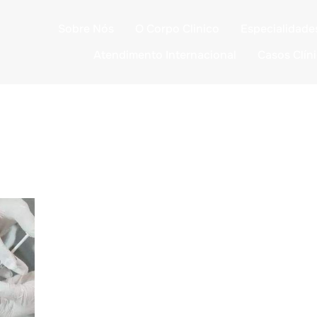
Sobre Nós
O Corpo Clinico
Especialidade
Atendimento Internacional
Casos Clín