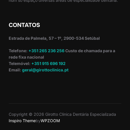
num só espaço diversas áreas de especialidade dentária.
CONTATOS
Estrada de Palmela, 57 – 1º, 2900-534 Setúbal
Telefone:
+351 265 236 256
Custo de chamada para a
rede fixa nacional
Telemóvel:
+351 915 696 192
Email:
geral@girottoclinica.pt
Copyright © 2026 Girotto Clinica Dentária Especializada
Inspiro Theme
by
WPZOOM