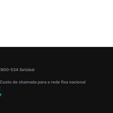
 2900-534 Setúbal
Custo de chamada para a rede fixa nacional
2
t