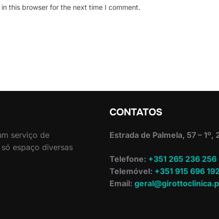
n this browser for the next time I comment.
CONTATOS
 um serviço de
Estrada de Palmela, 57 – 1º,
 só espaço diversas
Telefone:
+351 265 236 256
Telemóvel:
+351 915 696 19
Email:
geral@girottoclinica.p