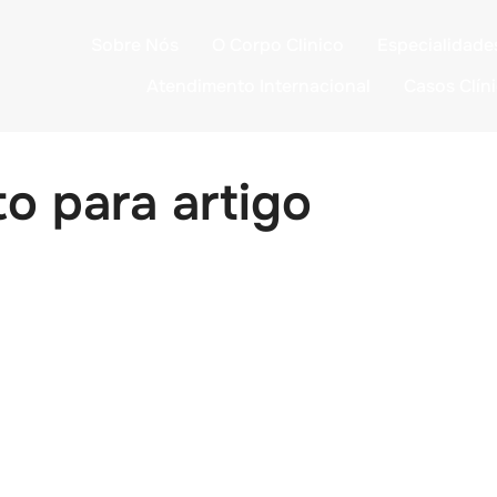
Sobre Nós
O Corpo Clinico
Especialidade
Atendimento Internacional
Casos Clín
o para artigo