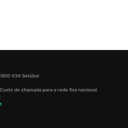
 2900-534 Setúbal
Custo de chamada para a rede fixa nacional
2
t