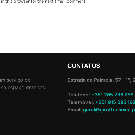
n this browser for the next time I comment.
CONTATOS
 um serviço de
Estrada de Palmela, 57 – 1º,
 só espaço diversas
Telefone:
+351 265 236 256
Telemóvel:
+351 915 696 19
Email:
geral@girottoclinica.p