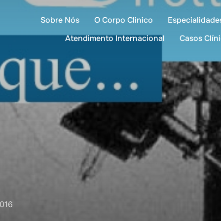
Sobre Nós
O Corpo Clinico
Especialidade
Atendimento Internacional
Casos Clín
016