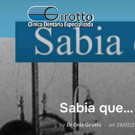
Sabia que…
by
Dr Onis Girotto
on
29/07/2