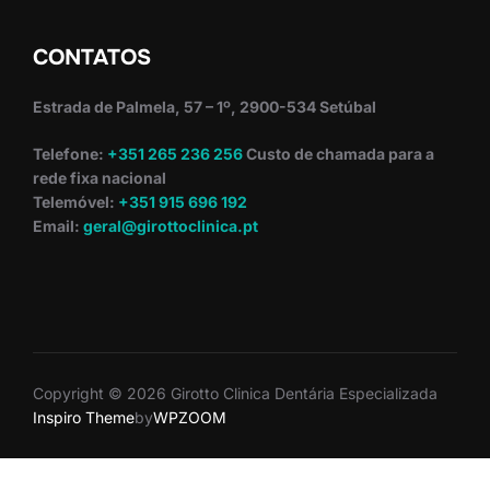
CONTATOS
Estrada de Palmela, 57 – 1º, 2900-534 Setúbal
Telefone:
+351 265 236 256
Custo de chamada para a
rede fixa nacional
Telemóvel:
+351 915 696 192
Email:
geral@girottoclinica.pt
Copyright © 2026 Girotto Clinica Dentária Especializada
Inspiro Theme
by
WPZOOM