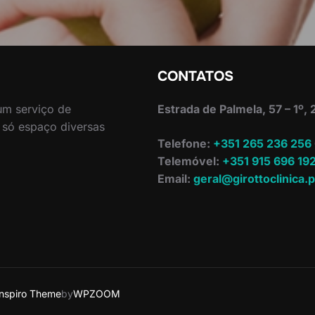
CONTATOS
 um serviço de
Estrada de Palmela, 57 – 1º,
 só espaço diversas
Telefone:
+351 265 236 256
Telemóvel:
+351 915 696 19
Email:
geral@girottoclinica.p
Inspiro Theme
by
WPZOOM