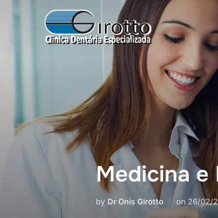
Medicina e 
by
Dr Onis Girotto
on
26/02/2