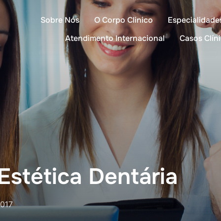
Sobre Nós
O Corpo Clinico
Especialidade
Atendimento Internacional
Casos Clín
Estética Dentária
017